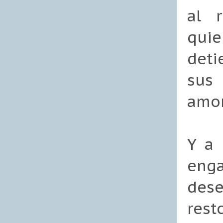
al r
quie
deti
sus 
amor
Y a 
enga
dese
rest