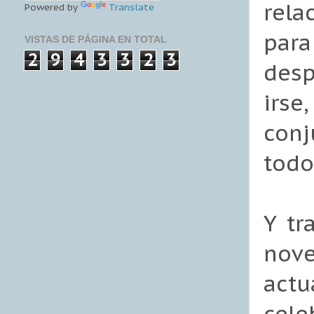
rela
Powered by
Translate
par
VISTAS DE PÁGINA EN TOTAL
2
9
4
3
3
2
3
desp
irse
conj
todo
Y tr
nov
actu
cele