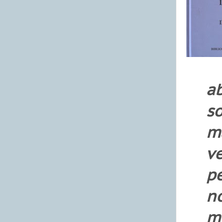
ab
so
m
v
pe
n
m