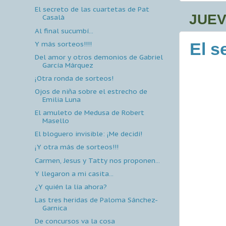
El secreto de las cuartetas de Pat
JUEV
Casalà
Al final sucumbí...
Y más sorteos!!!!
El s
Del amor y otros demonios de Gabriel
García Márquez
¡Otra ronda de sorteos!
Ojos de niña sobre el estrecho de
Emilia Luna
El amuleto de Medusa de Robert
Masello
El bloguero invisible: ¡Me decidí!
¡Y otra más de sorteos!!!
Carmen, Jesus y Tatty nos proponen...
Y llegaron a mi casita...
¿Y quién la lía ahora?
Las tres heridas de Paloma Sánchez-
Garnica
De concursos va la cosa