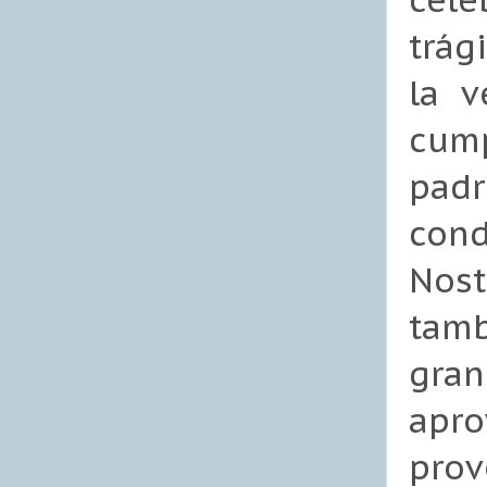
trág
la v
cum
padr
con
Nost
tamb
gran
apro
prov