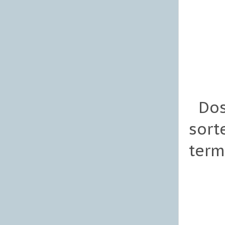
Dos 
sort
term