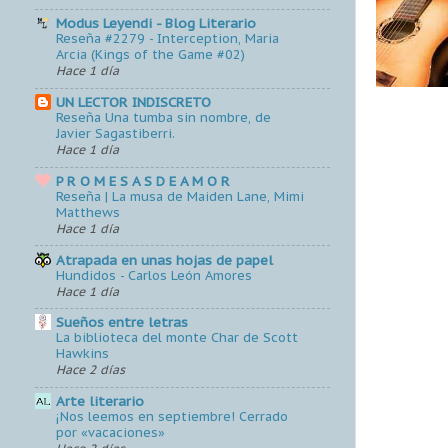
Modus Leyendi - Blog Literario
Reseña #2279 - Interception, Maria
Arcia (Kings of the Game #02)
Hace 1 día
UN LECTOR INDISCRETO
Reseña Una tumba sin nombre, de
Javier Sagastiberri.
Hace 1 día
P R O M E S A S D E A M O R
Reseña | La musa de Maiden Lane, Mimi
Matthews
Hace 1 día
Atrapada en unas hojas de papel
Hundidos - Carlos León Amores
Hace 1 día
Sueños entre letras
La biblioteca del monte Char de Scott
Hawkins
Hace 2 días
Arte literario
¡Nos leemos en septiembre! Cerrado
por «vacaciones»