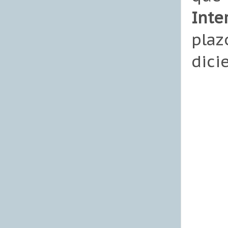
Inte
pla
dici