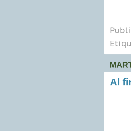
Publ
Etiqu
MART
Al f