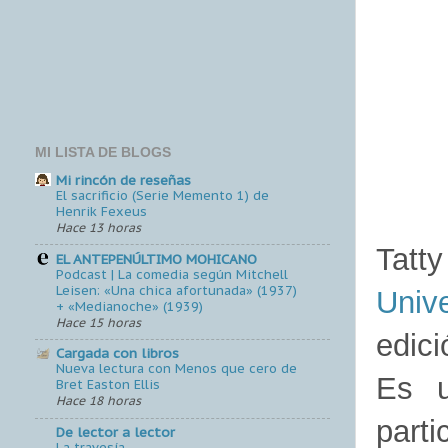
MI LISTA DE BLOGS
Mi rincón de reseñas
El sacrificio (Serie Memento 1) de
Henrik Fexeus
Hace 13 horas
Tatt
EL ANTEPENÚLTIMO MOHICANO
Podcast | La comedia según Mitchell
Leisen: «Una chica afortunada» (1937)
Unive
+ «Medianoche» (1939)
Hace 15 horas
edici
Cargada con libros
Nueva lectura con Menos que cero de
Es u
Bret Easton Ellis
Hace 18 horas
parti
De lector a lector
La travesía