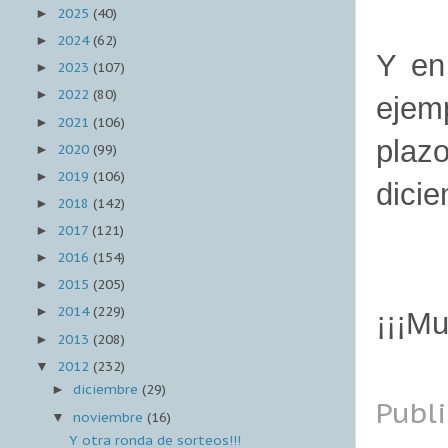
2025
(40)
►
2024
(62)
►
Y en
2023
(107)
►
2022
(80)
►
ejem
2021
(106)
►
plaz
2020
(99)
►
2019
(106)
►
dici
2018
(142)
►
2017
(121)
►
2016
(154)
►
2015
(205)
►
2014
(229)
►
¡¡¡Mu
2013
(208)
►
2012
(232)
▼
diciembre
(29)
►
Publ
noviembre
(16)
▼
Y otra ronda de sorteos!!!