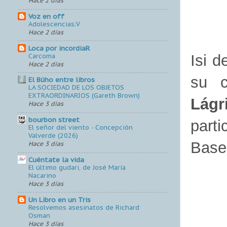
Hace 2 días
Voz en off
Adolescencias;V
Hace 2 días
Loca por incordiaR
Isi 
Carcoma
Hace 2 días
su c
El Búho entre libros
LA SOCIEDAD DE LOS OBJETOS
EXTRAORDINARIOS (Gareth Brown)
Lágr
Hace 3 días
bourbon street
part
El señor del viento - Concepción
Valverde (2026)
Bas
Hace 3 días
Cuéntate la vida
El último gudari, de José María
Nacarino
Hace 3 días
Un Libro en un Tris
Resolvemos asesinatos de Richard
Osman
Hace 3 días