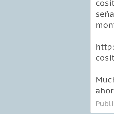
cosi
seña
mon
http
cosi
Much
ahor
Publ