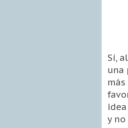
Sí, 
una 
más 
favo
idea
y no