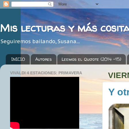
Mis lecturas y más cosit
Seguiremos bailando, Susana...
INICIO
Autores
Leemos el Quijote (2014 -15)
VIVALDI 4 ESTACIONES: PRIMAVERA
VIER
Y ot