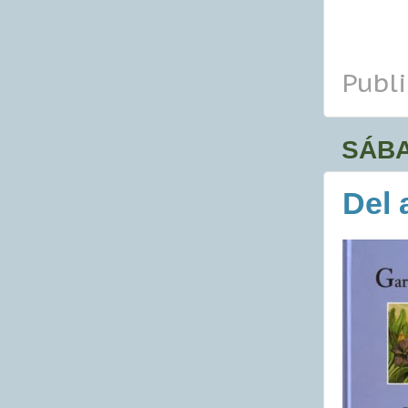
Publ
SÁBA
Del 