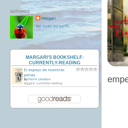
AUTORES
Margari
Ver todo mi perfil
MARGARI'S BOOKSHELF:
CURRENTLY-READING
El espejo de nuestras
penas
empe
by
Pierre Lemaitre
tagged: currently-reading