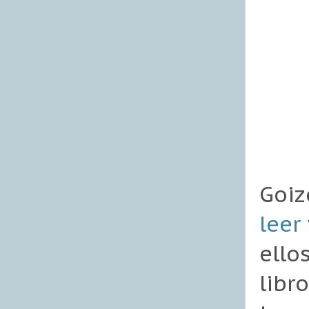
Goi
leer
ello
libr