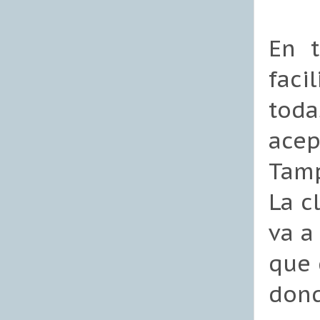
En t
faci
toda
acep
Tamp
La c
va a
que 
dond