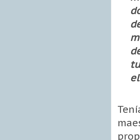
d
d
m
de
tu
el
Tení
maes
pro