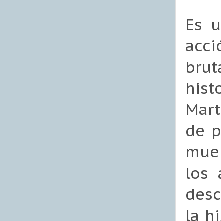
Es u
acci
brut
hist
Mart
de p
muer
los 
desc
la h