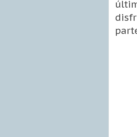
últ
disf
part