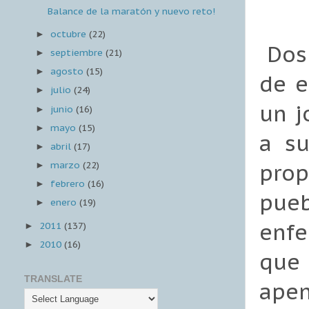
Balance de la maratón y nuevo reto!
octubre
(22)
►
Dos 
septiembre
(21)
►
agosto
(15)
►
de e
julio
(24)
►
un j
junio
(16)
►
mayo
(15)
►
a su
abril
(17)
►
marzo
(22)
prop
►
febrero
(16)
►
pue
enero
(19)
►
enfe
2011
(137)
►
2010
(16)
►
que
TRANSLATE
apen